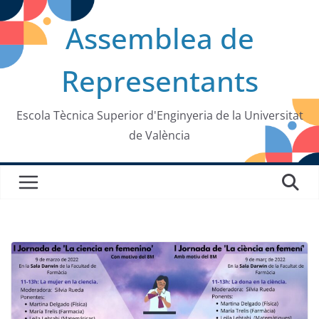
Saltar
Assemblea de
al
contenido
Representants
Escola Tècnica Superior d'Enginyeria de la Universitat
de València