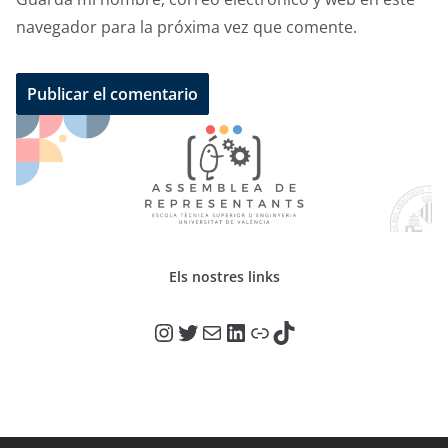
navegador para la próxima vez que comente.
Els nostres links
@adr_etse_uv
@adr_etse_uv
Mail
LinkedIn
Link
TikTok