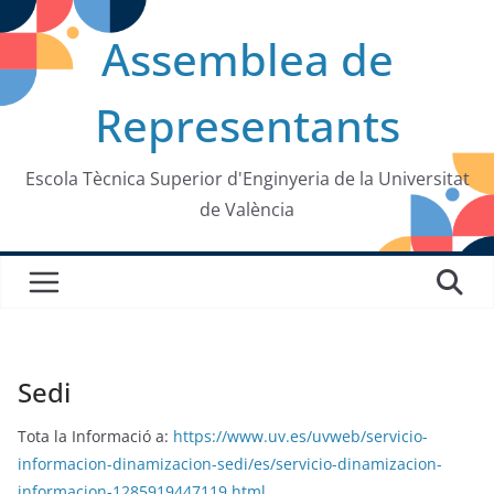
Saltar
Assemblea de
al
contenido
Representants
Escola Tècnica Superior d'Enginyeria de la Universitat
de València
Sedi
Tota la Informació a:
https://www.uv.es/uvweb/servicio-
informacion-dinamizacion-sedi/es/servicio-dinamizacion-
informacion-1285919447119.html