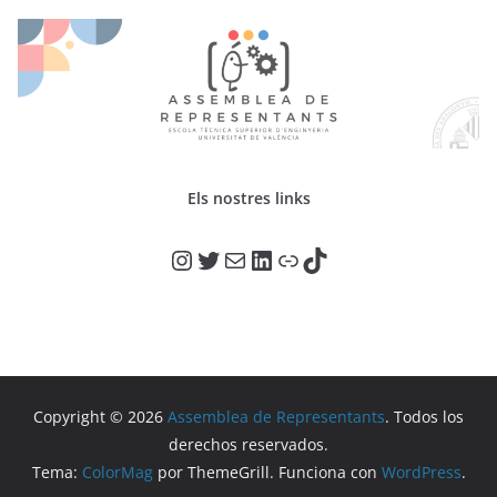
Els nostres links
@adr_etse_uv
@adr_etse_uv
Correo electrónico
LinkedIn
Enlace
TikTok
Copyright © 2026
Assemblea de Representants
. Todos los
derechos reservados.
Tema:
ColorMag
por ThemeGrill. Funciona con
WordPress
.