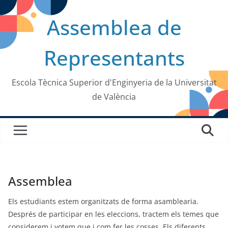
Saltar
Assemblea de
al
contenido
Representants
Escola Tècnica Superior d'Enginyeria de la Universitat
de València
Assemblea
Els estudiants estem organitzats de forma asamblearia.
Després de participar en les eleccions, tractem els temes que
considerem i votem que i com fer les cosses. Els diferents