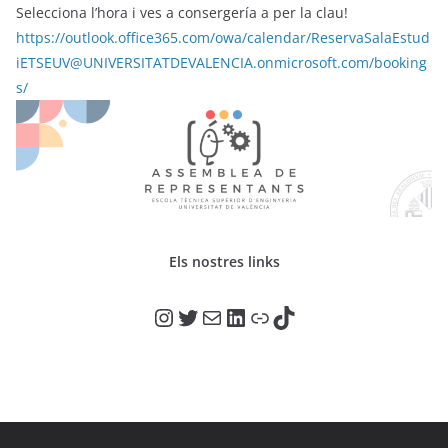
Selecciona l’hora i ves a consergería a per la clau!
https://outlook.office365.com/owa/calendar/ReservaSalaEstud
iETSEUV@UNIVERSITATDEVALENCIA.onmicrosoft.com/booking
s/
Els nostres links
@adr_etse_uv
@adr_etse_uv
Correo electrónico
LinkedIn
Enlace
TikTok