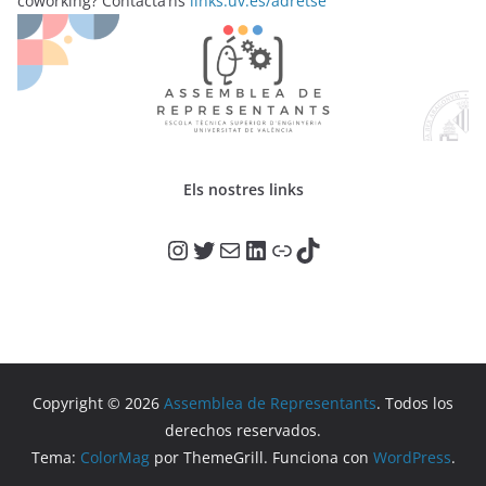
coworking? Contacta’ns
links.uv.es/adretse
Els nostres links
@adr_etse_uv
@adr_etse_uv
Correo electrónico
LinkedIn
Enlace
TikTok
Copyright © 2026
Assemblea de Representants
. Todos los
derechos reservados.
Tema:
ColorMag
por ThemeGrill. Funciona con
WordPress
.